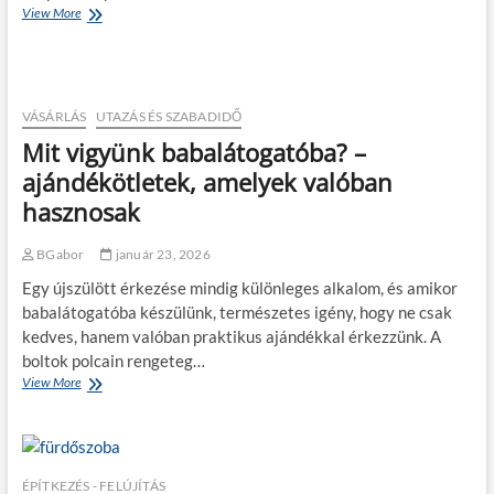
k
View More
P
n
ö
a
n
d
r
a
é
k
p
s
o
o
e
l
k
VÁSÁRLÁS
UTAZÁS ÉS SZABADIDŐ
–
á
r
Mit vigyünk babalátogatóba? –
h
s
a
o
k
ajándékötletek, amelyek valóban
g
ö
hasznosak
y
z
a
b
n
e
BGabor
január 23, 2026
s
n
Egy újszülött érkezése mindig különleges alkalom, és amikor
e
p
g
babalátogatóba készülünk, természetes igény, hogy ne csak
é
í
n
kedves, hanem valóban praktikus ajándékkal érkezzünk. A
t
z
boltok polcain rengeteg…
a
t
View More
M
d
t
i
i
e
t
g
r
v
i
m
i
t
e
g
a
ÉPÍTKEZÉS - FELÚJÍTÁS
l