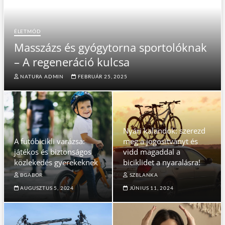
ÉLETMÓD
Masszázs és gyógytorna sportolóknak
– A regeneráció kulcsa
NATURA ADMIN
FEBRUÁR 25, 2025
Nyári kalandok: szerezd
A futóbicikli varázsa:
meg a jogosítványt és
játékos és biztonságos
vidd magaddal a
közlekedés gyerekeknek
biciklidet a nyaralásra!
BGABOR
SZBLANKA
AUGUSZTUS 5, 2024
JÚNIUS 11, 2024