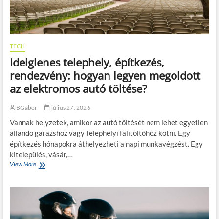
TECH
Ideiglenes telephely, építkezés,
rendezvény: hogyan legyen megoldott
az elektromos autó töltése?
BGabor
július 27, 2026
Vannak helyzetek, amikor az autó töltését nem lehet egyetlen
állandó garázshoz vagy telephelyi falitöltőhöz kötni. Egy
építkezés hónapokra áthelyezheti a napi munkavégzést. Egy
kitelepülés, vásár,…
View More
I
d
e
i
g
l
e