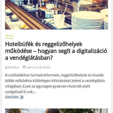
s
o
l
z
n
d
t
ú
o
é
t
t
s
n
t
a
a
a
g
k
z
y
TECH
n
e
a
é
l
Hotelbüfék és reggelizőhelyek
k
l
e
o
működése – hogyan segít a digitalizáció
k
k
r
ü
t
a vendéglátásban?
l
l
r
a
e
o
t
BGabor
március 28, 2026
!
m
b
o
A szállodákhoz tartozó éttermek, reggelizőhelyek és kisebb
a
s
n
büfék működése különleges kihívásokat jelent a vendéglátás
a
:
világában. Ezek az egységek gyakran rövid idő alatt
u
k
t
szolgálnak ki sok…
ö
ó
View More
H
z
t
o
l
ö
t
e
l
e
k