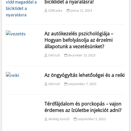
biciklidet a nyaralásra!
SZBlanka
június 11, 2024
Az autókezelés pszichológiája –
Hogyan befolyásolja az érzelmi
állapotunk a vezetésünket?
GKriszti
december 15, 2023
Az öngyógyítás lehetőségei és a reiki
GKriszti
szeptember 7, 2023
Térdfájdalom és porckopás – vajon
érdemes az ízületbe injekciót adni?
Vendég Szerző
szeptember 5, 2023