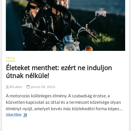
n
e
s
t
e
l
e
p
h
e
l
TECH
y
Életeket menthet: ezért ne induljon
,
é
útnak nélküle!
p
í
BGabor
június 18, 2026
t
k
A motorozás különleges élmény. A szabadság érzése, a
e
közvetlen kapcsolat az úttal és a természet közelsége olyan
z
élményt nyújt, amelyet kevés más közlekedési forma képes…
é
View More
É
s
l
,
e
r
t
e