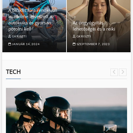
A biciklis túra rendkívüli
küzdelme: elveszett az
autókulcs és gyorsan
Az öngyógyítás
pótolni kell
lehetőségei és a reiki
GKRISZTI
GKRISZTI
JANUÁR 14, 2024
SZEPTEMBER 7, 2023
TECH