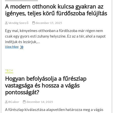
y
l
?
A modern otthonok kulcsa gyakran az
ü
i
Í
n
igényes, teljes körű fürdőszoba felújítás
z
g
k
á
y
b
c
v
Vendég Szerző
december 15, 2025
a
i
á
b
ó
Egy mai, kényelmes otthonban a fürdőszoba már régen nem
l
a
a
i
csak egy gyors esti zuhany helyszíne. Ez az a tér, ahol a napot
l
v
k
indítjuk és lezárjuk,…
á
e
ü
View More
A
t
n
z
m
o
d
l
o
g
é
e
d
a
g
t
e
t
l
t
r
ó
TECH
á
é
n
b
t
a
Hogyan befolyásolja a fűrészlap
o
a
á
t
t
vastagsága és hossza a vágás
?
s
ö
t
–
b
l
pontosságát?
h
a
a
t
o
j
n
é
n
á
BGabor
december 14, 2025
?
s
o
n
i
A fűrészlap kiválasztása alapvetően határozza meg a vágás
k
d
i