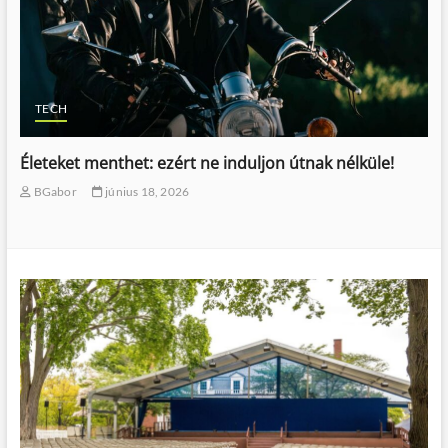
TECH
Életeket menthet: ezért ne induljon útnak nélküle!
BGabor
június 18, 2026