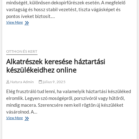
minőségét, különösen dekopírfűrészek esetén. A megfelelő
k
é
n
u
k
vastagság és hossz stabil vezetést, tiszta vágásképet és
f
l
ö
pontos íveket biztosít.…
r
c
t
a
View More
H
s
l
s
o
a
e
t
g
g
t
r
y
y
e
u
a
a
k
k
n
OTTHON ÉS KERT
k
,
t
b
r
a
Alkatrészek keresése háztartási
ú
e
a
m
r
f
készülékeidhez online
n
e
a
o
a
l
l
z
y
Natura Admin
július 9, 2025
y
i
e
á
Elég frusztráló tud lenni, ha valamelyik háztartási készüléked
g
k
s
é
elromlik. Legyen szó mosógépről, porszívóról vagy hűtőről,
v
o
n
a
mindig macera. Szerencsére nem kell rögtön új készüléket
l
y
l
vásárolnod. A…
j
e
ó
a
View More
A
s
b
a
l
,
a
f
k
t
n
ű
a
e
h