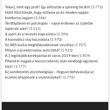
Tekerj, mint egy profi! Így állítsd be a spinning biciklit
(3 773)
Hűtő-fűtő klímák, hogy otthona az év minden napján
komfortos legyen
(3 546)
Térdfájdalom és porckopás – vajon érdemes az ízületbe
injekciót adni?
(3 312)
A sport és a tévézés kapcsolata
(2 396)
A kannabisz olaj használata
(1 970)
Az ABS kocka meghibásodásának veszélye
(1 927)
Milyen a jó elektromos autó töltő?
(1 923)
A 3 leginkább kerékpárbarát város 2019-ben
(1 819)
Pihend ki magad a hosszú tekerés után minőségi ágynemű
közt!
(1 777)
Az autókezelés pszichológiája – Hogyan befolyásolja az
érzelmi állapotunk a vezetésünket?
(1 776)