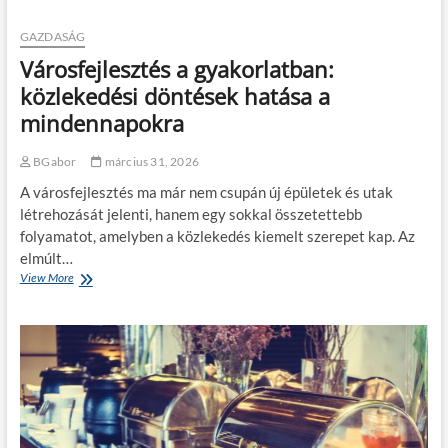
e
n
k
d
GAZDASÁG
e
e
Városfejlesztés a gyakorlatban:
t
z
m
v
közlekedési döntések hatása a
e
é
mindennapokra
n
n
t
y
h
:
BGabor
március 31, 2026
e
h
A városfejlesztés ma már nem csupán új épületek és utak
t
o
létrehozását jelenti, hanem egy sokkal összetettebb
:
g
e
y
folyamatot, amelyben a közlekedés kiemelt szerepet kap. Az
z
a
elmúlt…
é
n
View More
V
r
l
á
t
e
r
n
g
o
e
y
s
i
e
f
n
n
e
d
m
j
u
e
l
l
g
e
j
o