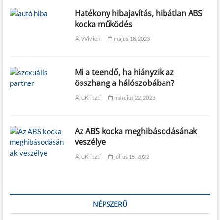
Hatékony hibajavítás, hibátlan ABS
kocka működés
VVivien
május 18, 2023
Mi a teendő, ha hiányzik az
összhang a hálószobában?
GKriszti
március 22, 2023
Az ABS kocka meghibásodásának
veszélye
GKriszti
július 15, 2022
NÉPSZERŰ