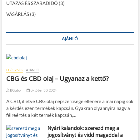
UTAZÁS ÉS SZABADIDŐ
(3)
á
l
VÁSÁRLÁS
(3)
a
s
z
d
k
AJÁNLÓ
i
a
m
e
g
EGÉSZSÉG
AJÁNLÓ
f
e
CBG és CBD olaj – Ugyanaz a kettő?
l
e
BGabor
október 30, 2024
l
ő
A CBD, illetve CBG olaj népszerűsége ellenére a mai napig sok
t
a kérdés ezen termékek kapcsán. Gyakran olyannyira nagy a
í
félreértés a két termék kapcsán,…
p
u
s
Nyári kalandok: szerezd meg a
t
jogosítványt és vidd magaddal a
?