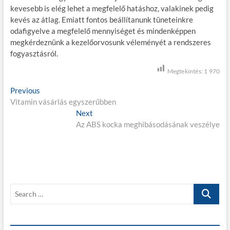
kevesebb is elég lehet a megfelelő hatáshoz, valakinek pedig
kevés az átlag. Emiatt fontos beállítanunk tüneteinkre
odafigyelve a megfelelő mennyiséget és mindenképpen
megkérdeznünk a kezelőorvosunk véleményét a rendszeres
fogyasztásról.
Megtekintés:
1 970
B
Previous
P
Vitamin vásárlás egyszerűbben
r
e
e
Next
N
j
v
Az ABS kocka meghibásodásának veszélye
e
i
x
e
o
t
g
u
p
s
o
y
p
s
z
S
o
t
e
é
s
:
a
t
s
r
: