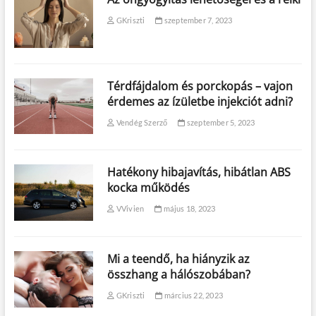
GKriszti
szeptember 7, 2023
Térdfájdalom és porckopás – vajon
érdemes az ízületbe injekciót adni?
Vendég Szerző
szeptember 5, 2023
Hatékony hibajavítás, hibátlan ABS
kocka működés
VVivien
május 18, 2023
Mi a teendő, ha hiányzik az
összhang a hálószobában?
GKriszti
március 22, 2023