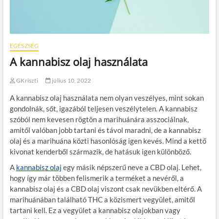
EGÉSZSÉG
A kannabisz olaj használata
GKriszti
július 10, 2022
A kannabisz olaj használata nem olyan veszélyes, mint sokan
gondolnák, sőt, igazából teljesen veszélytelen. A kannabisz
szóból nem kevesen rögtön a marihuánára asszociálnak,
amitől valóban jobb tartani és távol maradni, de a kannabisz
olaj és a marihuána közti hasonlóság igen kevés. Mind a kettő
kivonat kenderből származik, de hatásuk igen különböző.
A
kannabisz olaj
egy másik népszerű neve a CBD olaj. Lehet,
hogy így már többen felismerik a terméket a nevéről, a
kannabisz olaj és a CBD olaj viszont csak nevükben eltérő. A
marihuánában található THC a közismert vegyület, amitől
tartani kell. Ez a vegyület a kannabisz olajokban vagy