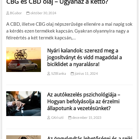
CBG és CBD olaj – Ugyanaz a kettő?
BGabor
október 30, 2024
A CBD, illetve CBG olaj népszerűsége ellenére a mai napig sok
a kérdés ezen termékek kapcsán. Gyakran olyannyira nagy a
félreértés a két termék kapcsán,…
Nyári kalandok: szerezd meg a
jogosítványt és vidd magaddal a
biciklidet a nyaralásra!
SZBlanka
június 11, 2024
Az autókezelés pszichológiája –
Hogyan befolyásolja az érzelmi
állapotunk a vezetésünket?
GKriszti
december 15, 2023
Az öngyógyítás lehetőségei és a reiki