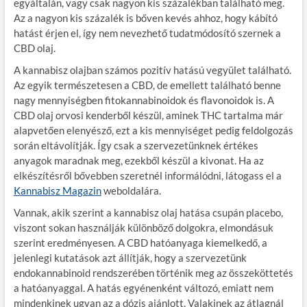
egyáltalán, vagy csak nagyon kis százalékban található meg.
Az a nagyon kis százalék is bőven kevés ahhoz, hogy kábító
hatást érjen el, így nem nevezhető tudatmódosító szernek a
CBD olaj.
A kannabisz olajban számos pozitív hatású vegyület található.
Az egyik természetesen a CBD, de emellett található benne
nagy mennyiségben fitokannabinoidok és flavonoidok is. A
CBD olaj orvosi kenderből készül, aminek THC tartalma már
alapvetően elenyésző, ezt a kis mennyiséget pedig feldolgozás
során eltávolítják. Így csak a szervezetünknek értékes
anyagok maradnak meg, ezekből készül a kivonat. Ha az
elkészítésről bővebben szeretnél informálódni, látogass el a
Kannabisz Magazin
weboldalára.
Vannak, akik szerint a kannabisz olaj hatása csupán placebo,
viszont sokan használják különböző dolgokra, elmondásuk
szerint eredményesen. A CBD hatóanyaga kiemelkedő, a
jelenlegi kutatások azt állítják, hogy a szervezetünk
endokannabinoid rendszerében történik meg az összeköttetés
a hatóanyaggal. A hatás egyénenként változó, emiatt nem
mindenkinek ugyan az a dózis ajánlott. Valakinek az átlagnál