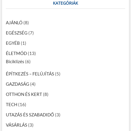
c
KATEGÓRIÁK
n
h
a
…
v
AJÁNLÓ
(8)
i
EGÉSZSÉG
(7)
g
EGYÉB
(1)
á
ÉLETMÓD
(13)
c
Biciklizés
(6)
i
ÉPÍTKEZÉS – FELÚJÍTÁS
(5)
ó
GAZDASÁG
(4)
OTTHON ÉS KERT
(8)
TECH
(16)
UTAZÁS ÉS SZABADIDŐ
(3)
VÁSÁRLÁS
(3)