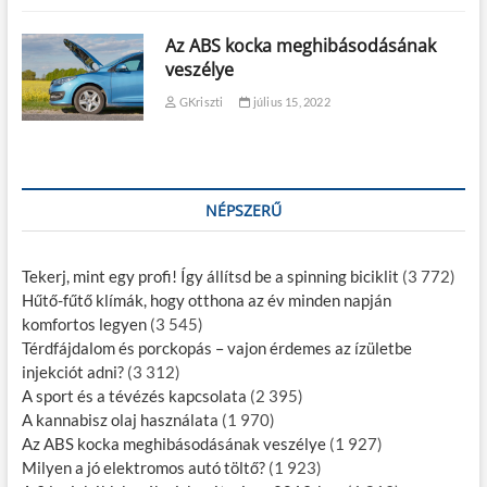
Az ABS kocka meghibásodásának
veszélye
GKriszti
július 15, 2022
NÉPSZERŰ
Tekerj, mint egy profi! Így állítsd be a spinning biciklit
(3 772)
Hűtő-fűtő klímák, hogy otthona az év minden napján
komfortos legyen
(3 545)
Térdfájdalom és porckopás – vajon érdemes az ízületbe
injekciót adni?
(3 312)
A sport és a tévézés kapcsolata
(2 395)
A kannabisz olaj használata
(1 970)
Az ABS kocka meghibásodásának veszélye
(1 927)
Milyen a jó elektromos autó töltő?
(1 923)