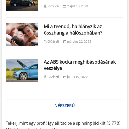
VVivien
május 18, 2023
Mi a teendő, ha hiányzik az
összhang a hálószobában?
GKriszti
március 22, 2023
Az ABS kocka meghibásodásának
veszélye
GKriszti
július 15, 2022
NÉPSZERŰ
Tekerj, mint egy profi! Így állítsd be a spinning biciklit
(3 778)