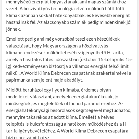
mennyiségű energiát fogyasztanak, ami magas számlákhoz
vezet. A hőszivattyús technológia elvén működő hűtő-fűtő
klímák azonban sokkal hatékonyabbak, és kevesebb energiát
használnak fel. Az alacsonyabb számlák pedig mindenkinek jól
jönnek.
Emellett pedig ami még vonzóbbá teszi ezen készülékek
választását, hogy Magyarországon a hőszivattyús
klímaberendezések működtetéséhez igényelhető H tarifa,
amely a hivatalos fűtési időszakban (október 15-től április 15-
ig) kedvezményesen biztosítja a villamos energiát felső limit
nélkül. A World Klíma Debrecen csapatának szakértelmével a
papírmunka sem jelent majd akadályt.
Mielőtt beruházol egy ilyen klímába, érdemes olyan
modelleket választani, amelyek energiatakarékosak, jó
minőségűek, és megfelelőek otthonod paramétereihez. Az
energiahatékonysági besorolások segítségével megtudhatod,
mennyire takarékos az adott klíma. Emellett a helyes
telepítés is kulcsfontosságú a hatékony működéshez és a H
tarifa igénybevételéhez. A World Klíma Debrecen csapatára
biztosan számíthatsz.