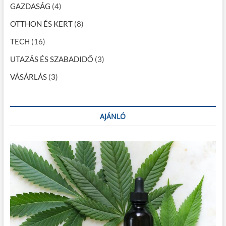
ó
GAZDASÁG
(4)
OTTHON ÉS KERT
(8)
TECH
(16)
UTAZÁS ÉS SZABADIDŐ
(3)
VÁSÁRLÁS
(3)
AJÁNLÓ