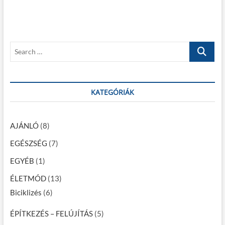
e
o
t
g
u
p
s
o
y
p
s
z
S
o
t
e
é
s
:
a
t
s
r
:
c
KATEGÓRIÁK
n
h
a
…
v
AJÁNLÓ
(8)
i
EGÉSZSÉG
(7)
g
EGYÉB
(1)
á
ÉLETMÓD
(13)
c
Biciklizés
(6)
i
ÉPÍTKEZÉS – FELÚJÍTÁS
(5)