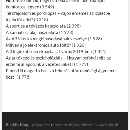
Hűtő-fűtő klímák, hogy otthona az év minden napján
komfortos legyen
(3 549)
Térdfájdalom és porckopás – vajon érdemes az ízületbe
injekciót adni?
(3 318)
A sport és a tévézés kapcsolata
(2 398)
A kannabisz olaj használata
(1 973)
Az ABS kocka meghibásodásának veszélye
(1 928)
Milyen a jó elektromos autó töltő?
(1 926)
A 3 leginkább kerékpárbarát város 2019-ben
(1 821)
Az autókezelés pszichológiája – Hogyan befolyásolja az
érzelmi állapotunk a vezetésünket?
(1 779)
Pihend ki magad a hosszú tekerés után minőségi ágynemű
közt!
(1 778)
Biciklis Blog
| Designed by:
Theme Freesia
|
WordPress
| © Copyright All