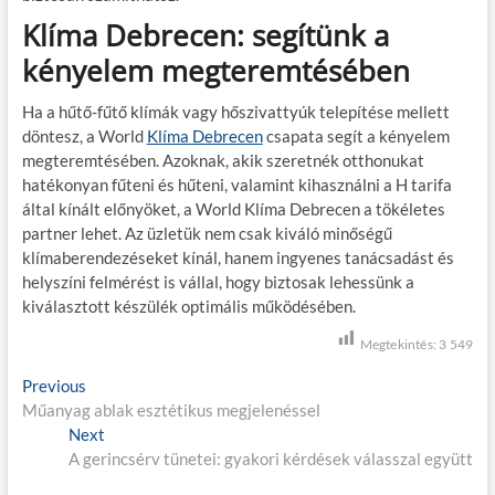
Klíma Debrecen: segítünk a
kényelem megteremtésében
Ha a hűtő-fűtő klímák vagy hőszivattyúk telepítése mellett
döntesz, a World
Klíma Debrecen
csapata segít a kényelem
megteremtésében. Azoknak, akik szeretnék otthonukat
hatékonyan fűteni és hűteni, valamint kihasználni a H tarifa
által kínált előnyöket, a World Klíma Debrecen a tökéletes
partner lehet. Az üzletük nem csak kiváló minőségű
klímaberendezéseket kínál, hanem ingyenes tanácsadást és
helyszíni felmérést is vállal, hogy biztosak lehessünk a
kiválasztott készülék optimális működésében.
Megtekintés:
3 549
B
Previous
P
Műanyag ablak esztétikus megjelenéssel
r
e
Next
e
N
j
A gerincsérv tünetei: gyakori kérdések válasszal együtt
v
e
i
x