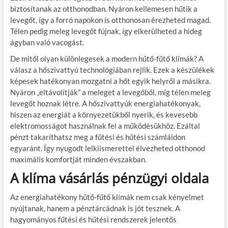
biztosítanak az otthonodban. Nyáron kellemesen hűtik a
levegőt, így a forró napokon is otthonosan érezheted magad.
Télen pedig meleg levegőt fújnak, így elkerülheted a hideg
ágyban való vacogást.
De mitől olyan különlegesek a modern hűtő-fűtő klímák? A
válasz a hőszivattyú technológiában rejlik. Ezek a készülékek
képesek hatékonyan mozgatni a hőt egyik helyről a másikra.
Nyáron „eltávolítják” a meleget a levegőből, míg télen meleg
levegőt hoznak létre. A hőszivattyúk energiahatékonyak,
hiszen az energiát a környezetükből nyerik, és kevesebb
elektromosságot használnak fel a működésükhöz. Ezáltal
pénzt takaríthatsz meg a fűtési és hűtési számláidon
egyaránt. Így nyugodt lelkiismerettel élvezheted otthonod
maximális komfortját minden évszakban.
A klíma vásárlás pénzügyi oldala
Az energiahatékony hűtő-fűtő klímák nem csak kényelmet
nyújtanak, hanem a pénztárcádnak is jót tesznek. A
hagyományos fűtési és hűtési rendszerek jelentős