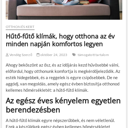
OTTHON ÉS KERT
Hűtő-fűtő klímák, hogy otthona az év
minden napján komfortos legyen
Vendég Szerző
október 24, 2023
támogatott tartalom
Ahogy beköszönt az ősz, és az időjárás kezd hűvösebbé válni,
előfordul, hogy otthonunk komfortja is megkérdőjeleződik. Az
esték hidegebbek, és a reggelek is egyre csípősebbek. De ne
aggódj, van megoldás, amely egész évben biztosítja otthonod
kellemes hőmérsékletét: a hűtő-fűtő klímák.
Az egész éves kényelem egyetlen
berendezésben
A hűtő-fűtő klímák egyre népszerűbbek, és nem véletlenül.
Ezek a készülékek egész évben kellemes hőmérsékletet