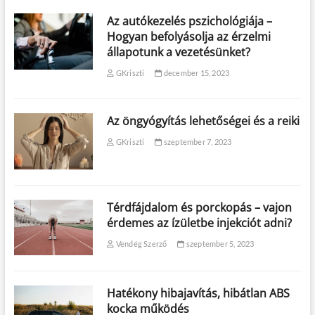
Az autókezelés pszichológiája –
Hogyan befolyásolja az érzelmi
állapotunk a vezetésünket?
GKriszti
december 15, 2023
Az öngyógyítás lehetőségei és a reiki
GKriszti
szeptember 7, 2023
Térdfájdalom és porckopás – vajon
érdemes az ízületbe injekciót adni?
Vendég Szerző
szeptember 5, 2023
Hatékony hibajavítás, hibátlan ABS
kocka működés