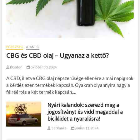
EGÉSZSÉG
AJÁNLÓ
CBG és CBD olaj – Ugyanaz a kettő?
BGabor
október 30, 2024
A CBD, illetve CBG olaj népszerűsége ellenére a mai napig sok
a kérdés ezen termékek kapcsán. Gyakran olyannyira nagy a
félreértés a két termék kapcsán,…
Nyári kalandok: szerezd meg a
jogosítványt és vidd magaddal a
biciklidet a nyaralásra!
SZBlanka
június 11, 2024