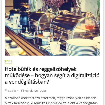
t
e
e
n
k
d
e
e
t
z
m
v
e
é
n
n
t
y
h
:
e
h
t
o
:
g
e
y
z
a
TECH
é
n
Hotelbüfék és reggelizőhelyek
r
l
t
e
működése – hogyan segít a digitalizáció
n
g
a vendéglátásban?
e
y
i
e
n
n
BGabor
március 28, 2026
d
m
A szállodákhoz tartozó éttermek, reggelizőhelyek és kisebb
u
e
l
g
büfék működése különleges kihívásokat jelent a vendéglátás