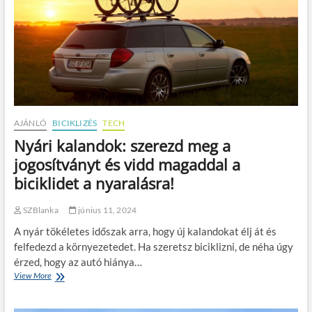
á
j
l
e
a
l
s
e
z
n
d
t
k
ő
i
s
a
é
m
g
AJÁNLÓ
BICIKLIZÉS
TECH
e
e
Nyári kalandok: szerezd meg a
g
a
f
d
jogosítványt és vidd magaddal a
e
e
biciklidet a nyaralásra!
l
f
e
e
l
n
SZBlanka
június 11, 2024
ő
z
t
A nyár tökéletes időszak arra, hogy új kalandokat élj át és
í
í
v
felfedezd a környezetedet. Ha szeretsz biciklizni, de néha úgy
p
v
érzed, hogy az autó hiánya…
u
e
View More
N
s
z
y
t
e
á
?
t