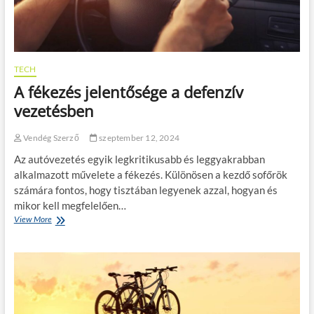
o
t
s
s
e
b
s
r
a
z
k
n
a
o
?
a
m
TECH
v
p
A fékezés jelentősége a defenzív
á
a
g
t
vezetésben
á
i
s
b
Vendég Szerző
szeptember 12, 2024
p
i
o
l
Az autóvezetés egyik legkritikusabb és leggyakrabban
n
i
alkalmazott művelete a fékezés. Különösen a kezdő sofőrök
t
t
számára fontos, hogy tisztában legyenek azzal, hogyan és
o
á
s
s
mikor kell megfelelően…
s
:
View More
A
á
h
f
g
o
é
á
g
k
t
y
e
?
a
z
n
é
v
s