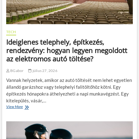
TECH
Ideiglenes telephely, építkezés,
rendezvény: hogyan legyen megoldott
az elektromos autó töltése?
BGabor
július 27, 2026
Vannak helyzetek, amikor az autó töltését nem lehet egyetlen
állandó garázshoz vagy telephelyi falitöltőhöz kötni. Egy
építkezés hónapokra áthelyezheti a napi munkavégzést. Egy
kitelepülés, vásár,…
View More
I
d
e
i
g
l