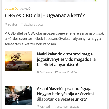
á
s
EGÉSZSÉG
AJÁNLÓ
k
CBG és CBD olaj – Ugyanaz a kettő?
e
l
l
BGabor
október 30, 2024
A CBD, illetve CBG olaj népszerűsége ellenére a mai napig sok
a kérdés ezen termékek kapcsán. Gyakran olyannyira nagy a
félreértés a két termék kapcsán,…
Nyári kalandok: szerezd meg a
jogosítványt és vidd magaddal a
biciklidet a nyaralásra!
SZBlanka
június 11, 2024
Az autókezelés pszichológiája –
Hogyan befolyásolja az érzelmi
állapotunk a vezetésünket?
GKriszti
december 15, 2023