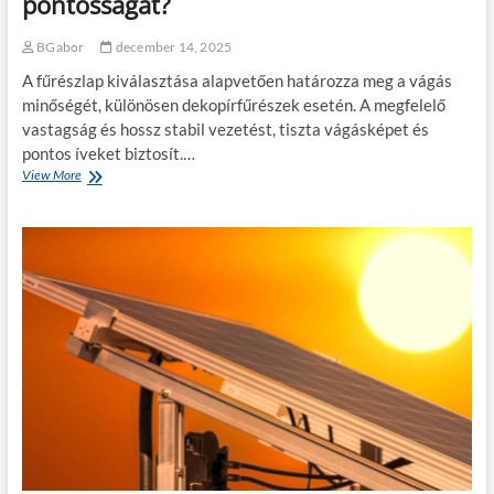
pontosságát?
e
t
l
é
y
BGabor
december 14, 2025
s
e
e
A fűrészlap kiválasztása alapvetően határozza meg a vágás
k
?
m
minőségét, különösen dekopírfűrészek esetén. A megfelelő
ű
vastagság és hossz stabil vezetést, tiszta vágásképet és
k
pontos íveket biztosít.…
ö
View More
H
d
o
é
g
s
y
e
a
–
n
h
b
o
e
g
f
y
o
a
l
n
y
s
á
e
s
g
o
í
l
t
j