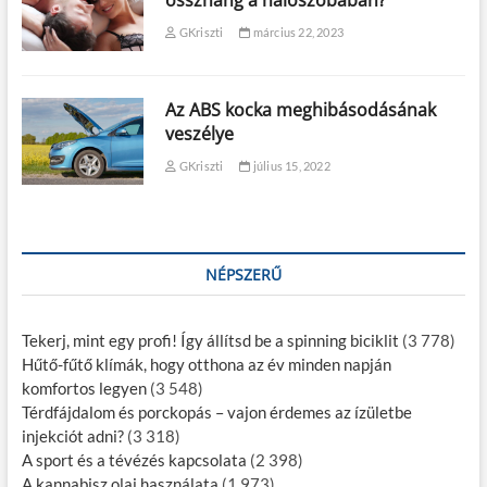
összhang a hálószobában?
GKriszti
március 22, 2023
Az ABS kocka meghibásodásának
veszélye
GKriszti
július 15, 2022
NÉPSZERŰ
Tekerj, mint egy profi! Így állítsd be a spinning biciklit
(3 778)
Hűtő-fűtő klímák, hogy otthona az év minden napján
komfortos legyen
(3 548)
Térdfájdalom és porckopás – vajon érdemes az ízületbe
injekciót adni?
(3 318)
A sport és a tévézés kapcsolata
(2 398)
A kannabisz olaj használata
(1 973)