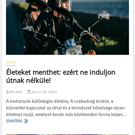
e
n
e
s
t
e
l
e
p
h
e
l
TECH
y
Életeket menthet: ezért ne induljon
,
é
útnak nélküle!
p
í
BGabor
június 18, 2026
t
k
A motorozás különleges élmény. A szabadság érzése, a
e
közvetlen kapcsolat az úttal és a természet közelsége olyan
z
élményt nyújt, amelyet kevés más közlekedési forma képes…
é
View More
É
s
l
,
e
r