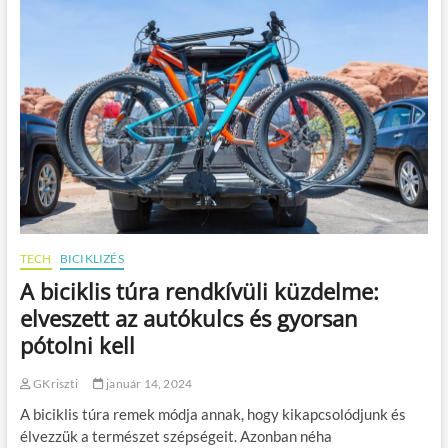
r
é
i
s
k
b
a
e
l
n
a
n
d
o
k
:
s
z
e
r
TECH
BICIKLIZÉS
e
A biciklis túra rendkívüli küzdelme:
z
d
elveszett az autókulcs és gyorsan
m
pótolni kell
e
g
a
GKriszti
január 14, 2024
j
A biciklis túra remek módja annak, hogy kikapcsolódjunk és
o
g
élvezzük a természet szépségeit. Azonban néha