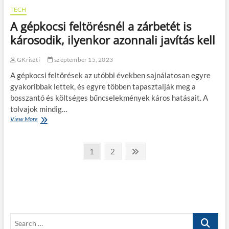
k
c
TECH
u
h
l
A gépkocsi feltörésnél a zárbetét is
o
c
l
károsodik, ilyenkor azonnali javítás kell
s
ó
é
g
s
GKriszti
szeptember 15, 2023
i
g
á
y
A gépkocsi feltörések az utóbbi években sajnálatosan egyre
j
o
gyakoribbak lettek, és egyre többen tapasztalják meg a
a
r
bosszantó és költséges bűncselekmények káros hatásait. A
–
s
H
tolvajok mindig…
a
o
View More
A
n
g
g
p
y
é
ó
a
B
p
t
P
1
P
2
N
n
k
o
a
a
e
e
b
o
l
e
g
g
x
c
n
j
f
s
e
e
t
i
o
i
k
e
p
l
f
e
a
y
e
g
l
g
S
á
l
l
s