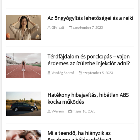
Az öngyógyítás lehetőségei és a reiki
GKriszti
szeptember 7, 2023
Térdfájdalom és porckopás – vajon
érdemes az ízületbe injekciót adni?
Vendég Szerző
szeptember 5, 2023
Hatékony hibajavítás, hibátlan ABS
kocka működés
VVivien
május 18, 2023
Mi a teendő, ha hiányzik az