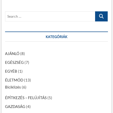
s
o
y
p
s
z
S
o
t
e
é
s
:
a
t
s
r
:
c
KATEGÓRIÁK
n
h
a
…
v
AJÁNLÓ
(8)
i
EGÉSZSÉG
(7)
g
EGYÉB
(1)
á
ÉLETMÓD
(13)
c
Biciklizés
(6)
i
ÉPÍTKEZÉS – FELÚJÍTÁS
(5)
ó
GAZDASÁG
(4)