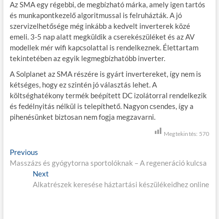
Az SMA egy régebbi, de megbízható márka, amely igen tartós
és munkapontkezelő algoritmussal is felruházták. A jó
szervizelhetősége még inkább a kedvelt inverterek közé
emeli. 3-5 nap alatt megküldik a cserekészüléket és az AV
modellek mér wifi kapcsolattal is rendelkeznek. Élettartam
tekintetében az egyik legmegbízhatóbb inverter.
A Solplanet az SMA részére is gyárt invertereket, így nem is
kétséges, hogy ez szintén jó választás lehet. A
költséghatékony termék beépített DC izolátorral rendelkezik
és fedélnyitás nélkül is telepíthető. Nagyon csendes, így a
pihenésünket biztosan nem fogja megzavarni.
Megtekintés:
570
B
Previous
P
Masszázs és gyógytorna sportolóknak – A regeneráció kulcsa
r
e
Next
e
N
j
Alkatrészek keresése háztartási készülékeidhez online
v
e
i
x
e
o
t
g
u
p