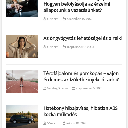
Hogyan befolyásolja az érzelmi
állapotunk a vezetésünket?
GKriszti
december 15, 2023
Az öngyógyítás lehetőségei és a reiki
GKriszti
szeptember 7, 2023
Térdfájdalom és porckopás – vajon
érdemes az ízületbe injekciót adni?
Vendég Szerző
szeptember 5, 2023
Hatékony hibajavítás, hibátlan ABS
kocka működés
VVivien
május 18, 2023