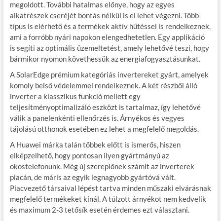
megoldott. További hatalmas előnye, hogy az egyes
alkatrészek cseréjét bontás nélkül is el lehet végezni. Több
típus is elérhető és a termékek aktív hűtéssel is rendelkeznek,
ami a forróbb nyári napokon elengedhetetlen. Egy applikáció
is segíti az optimális üzemeltetést, amely lehetővé teszi, hogy
bármikor nyomon követhessük az energiafogyasztásunkat.
A SolarEdge prémium kategóriás invertereket gyárt, amelyek
komoly belső védelemmel rendelkeznek. A két részből álló
inverter a klasszikus funkció mellett egy
teljesítményoptimalizáló eszközt is tartalmaz, így lehetővé
válik a panelenkénti ellenőrzés is. Árnyékos és vegyes
tájolású otthonok esetében ez lehet a megfelelő megoldás.
A Huawei márka talán többek előtt is ismerős, hiszen
elképzelhető, hogy pontosan ilyen gyártmányú az
okostelefonunk. Még új szereplőnek számít az inverterek
piacán, de máris az egyik legnagyobb gyártóvá vált.
Piacvezető társaival lépést tartva minden műszaki elvárásnak
megfelelő termékeket kínál. A túlzott árnyékot nem kedvelik
és maximum 2-3 tetősík esetén érdemes ezt választani.