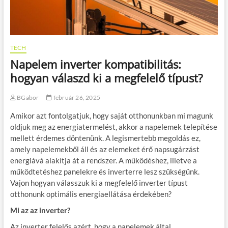
TECH
Napelem inverter kompatibilitás:
hogyan válaszd ki a megfelelő típust?
BGabor
február 26, 2025
Amikor azt fontolgatjuk, hogy saját otthonunkban mi magunk
oldjuk meg az energiatermelést, akkor a napelemek telepítése
mellett érdemes döntenünk. A legismertebb megoldás ez,
amely napelemekből áll és az elemeket érő napsugárzást
energiává alakítja át a rendszer. A működéshez, illetve a
működtetéshez panelekre és inverterre lesz szükségünk.
Vajon hogyan válasszuk ki a megfelelő inverter típust
otthonunk optimális energiaellátása érdekében?
Mi az az inverter?
Az inverter felelős azért, hogy a napelemek által