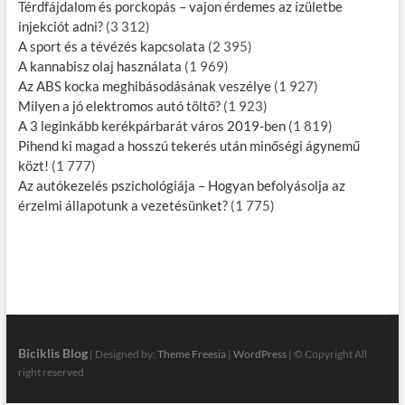
Térdfájdalom és porckopás – vajon érdemes az ízületbe
injekciót adni?
(3 312)
A sport és a tévézés kapcsolata
(2 395)
A kannabisz olaj használata
(1 969)
Az ABS kocka meghibásodásának veszélye
(1 927)
Milyen a jó elektromos autó töltő?
(1 923)
A 3 leginkább kerékpárbarát város 2019-ben
(1 819)
Pihend ki magad a hosszú tekerés után minőségi ágynemű
közt!
(1 777)
Az autókezelés pszichológiája – Hogyan befolyásolja az
érzelmi állapotunk a vezetésünket?
(1 775)
Biciklis Blog
| Designed by:
Theme Freesia
|
WordPress
| © Copyright All
right reserved