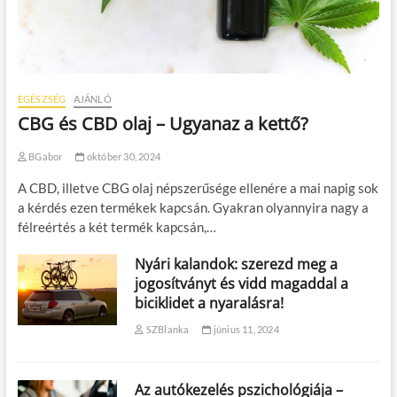
EGÉSZSÉG
AJÁNLÓ
CBG és CBD olaj – Ugyanaz a kettő?
BGabor
október 30, 2024
A CBD, illetve CBG olaj népszerűsége ellenére a mai napig sok
a kérdés ezen termékek kapcsán. Gyakran olyannyira nagy a
félreértés a két termék kapcsán,…
Nyári kalandok: szerezd meg a
jogosítványt és vidd magaddal a
biciklidet a nyaralásra!
SZBlanka
június 11, 2024
Az autókezelés pszichológiája –