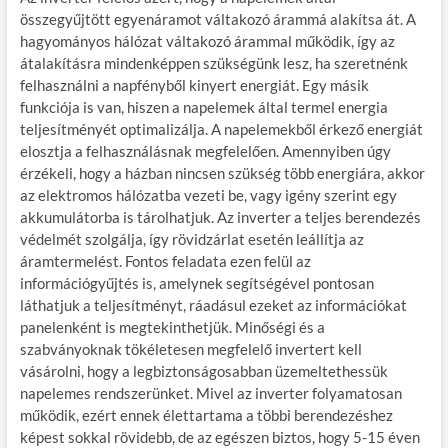
összegyűjtött egyenáramot váltakozó árammá alakítsa át. A
hagyományos hálózat váltakozó árammal működik, így az
átalakításra mindenképpen szükségünk lesz, ha szeretnénk
felhasználni a napfényből kinyert energiát. Egy másik
funkciója is van, hiszen a napelemek által termel energia
teljesítményét optimalizálja. A napelemekből érkező energiát
elosztja a felhasználásnak megfelelően. Amennyiben úgy
érzékeli, hogy a házban nincsen szükség több energiára, akkor
az elektromos hálózatba vezeti be, vagy igény szerint egy
akkumulátorba is tárolhatjuk. Az inverter a teljes berendezés
védelmét szolgálja, így rövidzárlat esetén leállítja az
áramtermelést. Fontos feladata ezen felül az
információgyűjtés is, amelynek segítségével pontosan
láthatjuk a teljesítményt, ráadásul ezeket az információkat
panelenként is megtekinthetjük. Minőségi és a
szabványoknak tökéletesen megfelelő invertert kell
vásárolni, hogy a legbiztonságosabban üzemeltethessük
napelemes rendszerünket. Mivel az inverter folyamatosan
működik, ezért ennek élettartama a többi berendezéshez
képest sokkal rövidebb, de az egészen biztos, hogy 5-15 éven