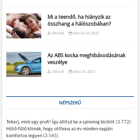
Mi a teendő, ha hiányzik az
összhang a hálószobában?
GKriszti
március 22, 2023
Az ABS kocka meghibásodásának
veszélye
GKriszti
július 15, 2022
NÉPSZERŰ
Tekerj, mint egy profi! Így állítsd be a spinning biciklit
(3 772)
Hűtő-fűtő klímák, hogy otthona az év minden napján
komfortos legyen
(3 545)