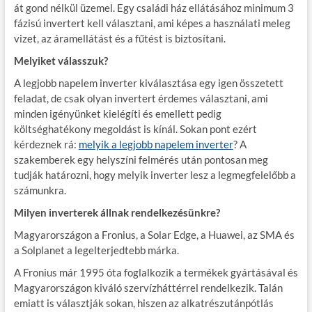
át gond nélkül üzemel. Egy családi ház ellátásához minimum 3
fázisú invertert kell választani, ami képes a használati meleg
vizet, az áramellátást és a fűtést is biztosítani.
Melyiket válasszuk?
A legjobb napelem inverter kiválasztása egy igen összetett
feladat, de csak olyan invertert érdemes választani, ami
minden igényünket kielégíti és emellett pedig
költséghatékony megoldást is kínál. Sokan pont ezért
kérdeznek rá:
melyik a legjobb napelem inverter
? A
szakemberek egy helyszíni felmérés után pontosan meg
tudják határozni, hogy melyik inverter lesz a legmegfelelőbb a
számunkra.
Milyen inverterek állnak rendelkezésünkre?
Magyarországon a Fronius, a Solar Edge, a Huawei, az SMA és
a Solplanet a legelterjedtebb márka.
A Fronius már 1995 óta foglalkozik a termékek gyártásával és
Magyarországon kiváló szervízháttérrel rendelkezik. Talán
emiatt is választják sokan, hiszen az alkatrészutánpótlás