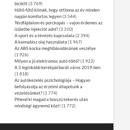
biciklit
(3 769)
Hűtő-fűtő klímák, hogy otthona az év minden
napján komfortos legyen
(3 544)
Térdfájdalom és porckopás – vajon érdemes az
ízületbe injekciót adni?
(3 310)
A sport és a tévézés kapcsolata
(2 394)
A kannabisz olaj használata
(1 967)
Az ABS kocka meghibásodásának veszélye
(1 926)
Milyen a jó elektromos autó töltő?
(1 922)
A 3 leginkább kerékpárbarát város 2019-ben
(1 818)
Az autókezelés pszichológiája – Hogyan
befolyásolja az érzelmi állapotunk a
vezetésünket?
(1 774)
Pihend ki magad a hosszú tekerés után
minőségi ágynemű közt!
(1 772)