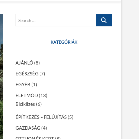
S
e
a
r
KATEGÓRIÁK
c
h
…
AJÁNLÓ
(8)
EGÉSZSÉG
(7)
EGYÉB
(1)
ÉLETMÓD
(13)
Biciklizés
(6)
ÉPÍTKEZÉS – FELÚJÍTÁS
(5)
GAZDASÁG
(4)
OTTHON ÉS KERT
(8)