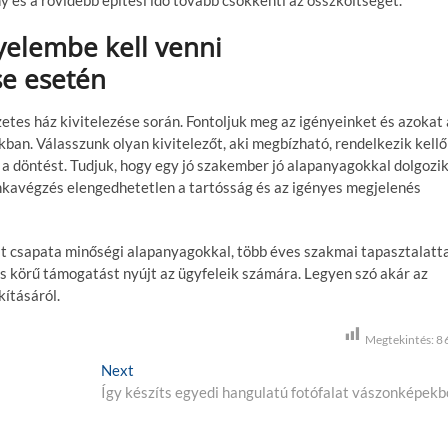
yelembe kell venni
se esetén
tes ház kivitelezése során. Fontoljuk meg az igényeinket és azokat 
ban. Válasszunk olyan kivitelezőt, aki megbízható, rendelkezik kellő
 a döntést. Tudjuk, hogy egy jó szakember jó alapanyagokkal dolgozik
nkavégzés elengedhetetlen a tartósság és az igényes megjelenés
st csapata minőségi alapanyagokkal, több éves szakmai tapasztalatt
es körű támogatást nyújt az ügyfeleik számára. Legyen szó akár az
kításáról.
Megtekintés:
8
Next
N
Így készíts egyedi hangulatú fotófalat vászonképekb
e
x
t