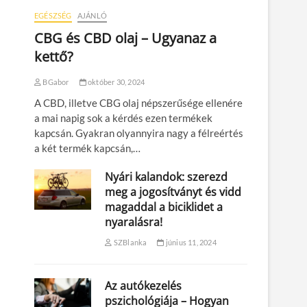
EGÉSZSÉG
AJÁNLÓ
CBG és CBD olaj – Ugyanaz a
kettő?
BGabor
október 30, 2024
A CBD, illetve CBG olaj népszerűsége ellenére
a mai napig sok a kérdés ezen termékek
kapcsán. Gyakran olyannyira nagy a félreértés
a két termék kapcsán,…
Nyári kalandok: szerezd
meg a jogosítványt és vidd
magaddal a biciklidet a
nyaralásra!
SZBlanka
június 11, 2024
Az autókezelés
pszichológiája – Hogyan