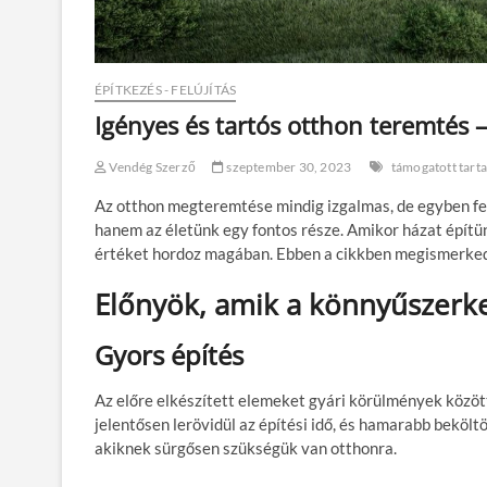
ÉPÍTKEZÉS - FELÚJÍTÁS
Igényes és tartós otthon teremtés 
Vendég Szerző
szeptember 30, 2023
támogatott tart
Az otthon megteremtése mindig izgalmas, de egyben fel
hanem az életünk egy fontos része. Amikor házat építü
értéket hordoz magában. Ebben a cikkben megismerked
Előnyök, amik a könnyűszerke
Gyors építés
Az előre elkészített elemeket gyári körülmények közöt
jelentősen lerövidül az építési idő, és hamarabb beköl
akiknek sürgősen szükségük van otthonra.