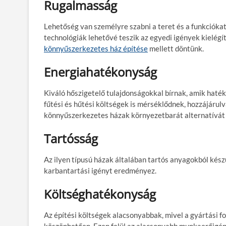
Rugalmasság
Lehetőség van személyre szabni a teret és a funkcióka
technológiák lehetővé teszik az egyedi igények kielég
könnyűszerkezetes ház építése
mellett döntünk.
Energiahatékonyság
Kiváló hőszigetelő tulajdonságokkal bírnak, amik hat
fűtési és hűtési költségek is mérséklődnek, hozzájáru
könnyűszerkezetes házak környezetbarát alternatívát 
Tartósság
Az ilyen típusú házak általában tartós anyagokból kész
karbantartási igényt eredményez.
Költséghatékonyság
Az építési költségek alacsonyabbak, mivel a gyártási 
köszönhetően. Ezen felül az alacsonyabb munkaerőigény