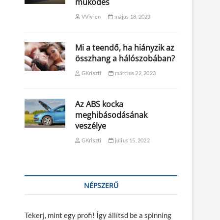
működés
VVivien
május 18, 2023
Mi a teendő, ha hiányzik az
összhang a hálószobában?
GKriszti
március 22, 2023
Az ABS kocka
meghibásodásának
veszélye
GKriszti
július 15, 2022
NÉPSZERŰ
Tekerj, mint egy profi! Így állítsd be a spinning