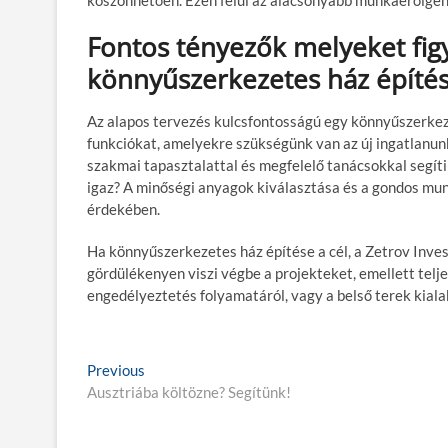
Fontos tényezők melyeket fig
könnyűszerkezetes ház építé
Az alapos tervezés kulcsfontosságú egy könnyűszerkeze
funkciókat, amelyekre szükségünk van az új ingatlanunk
szakmai tapasztalattal és megfelelő tanácsokkal segíti
igaz? A minőségi anyagok kiválasztása és a gondos mu
érdekében.
Ha könnyűszerkezetes ház építése a cél, a Zetrov Inve
gördülékenyen viszi végbe a projekteket, emellett telj
engedélyeztetés folyamatáról, vagy a belső terek kiala
B
Previous
P
Ausztriába költözne? Segítünk!
r
e
e
j
v