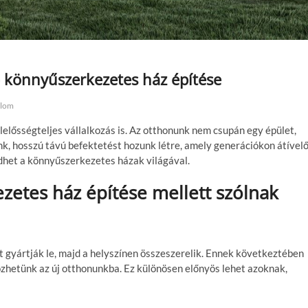
– könnyűszerkezetes ház építése
alom
elősségteljes vállalkozás is. Az otthonunk nem csupán egy épület,
nk, hosszú távú befektetést hozunk létre, amely generációkon átível
het a könnyűszerkezetes házak világával.
zetes ház építése mellett szólnak
t gyártják le, majd a helyszínen összeszerelik. Ennek következtében
tözhetünk az új otthonunkba. Ez különösen előnyös lehet azoknak,