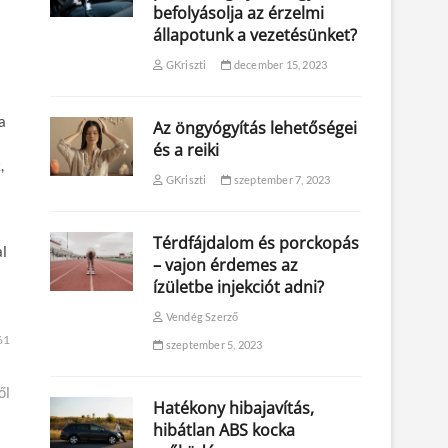
befolyásolja az érzelmi
állapotunk a vezetésünket?
GKriszti
december 15, 2023
a
Az öngyógyítás lehetőségei
és a reiki
,
GKriszti
szeptember 7, 2023
Térdfájdalom és porckopás
al
– vajon érdemes az
ízületbe injekciót adni?
Vendég Szerző
61
szeptember 5, 2023
ől
Hatékony hibajavítás,
hibátlan ABS kocka