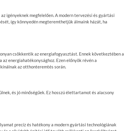
t az igényeknek megfelelően. A modern tervezési és gyártási
ítését, így könnyedén megteremthetjük álmaink házát, ha
ékonyan csökkentik az energiafogyasztást. Ennek következtében a
lva az energiahatékonysághoz. Ezen előnyök révén a
kínálnak az otthonteremtés során.
ülnek, és jó minőségűek. Ez hosszú élettartamot és alacsony
folyamat precíz és hatékony a modern gyártási technológiának
 és a rövidebb építési idő tovább csökkenti az összköltséget.