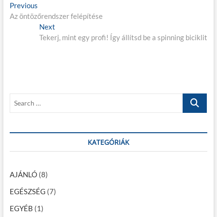
B
Previous
P
Az öntözőrendszer felépítése
r
e
e
Next
N
j
v
Tekerj, mint egy profi! Így állítsd be a spinning biciklit
e
i
x
e
o
t
g
u
p
s
o
y
p
s
z
S
o
t
e
é
s
:
a
t
s
r
:
c
KATEGÓRIÁK
n
h
a
…
v
AJÁNLÓ
(8)
i
EGÉSZSÉG
(7)
g
EGYÉB
(1)