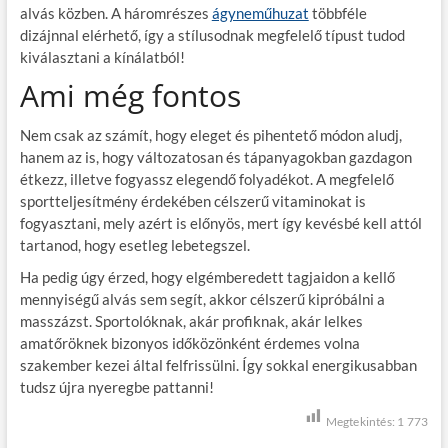
alvás közben. A háromrészes
ágyneműhuzat
többféle
dizájnnal elérhető, így a stílusodnak megfelelő típust tudod
kiválasztani a kínálatból!
Ami még fontos
Nem csak az számít, hogy eleget és pihentető módon aludj,
hanem az is, hogy változatosan és tápanyagokban gazdagon
étkezz, illetve fogyassz elegendő folyadékot. A megfelelő
sportteljesítmény érdekében célszerű vitaminokat is
fogyasztani, mely azért is előnyös, mert így kevésbé kell attól
tartanod, hogy esetleg lebetegszel.
Ha pedig úgy érzed, hogy elgémberedett tagjaidon a kellő
mennyiségű alvás sem segít, akkor célszerű kipróbálni a
masszázst. Sportolóknak, akár profiknak, akár lelkes
amatőröknek bizonyos időközönként érdemes volna
szakember kezei által felfrissülni. Így sokkal energikusabban
tudsz újra nyeregbe pattanni!
Megtekintés:
1 773