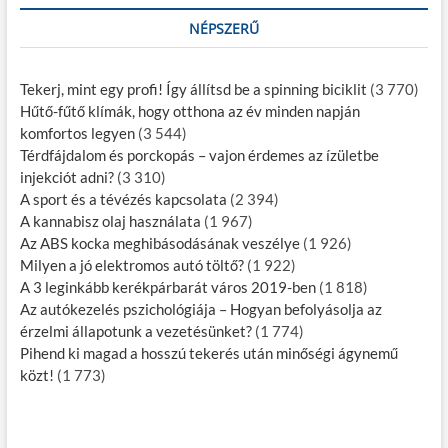
NÉPSZERŰ
Tekerj, mint egy profi! Így állítsd be a spinning biciklit
(3 770)
Hűtő-fűtő klímák, hogy otthona az év minden napján
komfortos legyen
(3 544)
Térdfájdalom és porckopás – vajon érdemes az ízületbe
injekciót adni?
(3 310)
A sport és a tévézés kapcsolata
(2 394)
A kannabisz olaj használata
(1 967)
Az ABS kocka meghibásodásának veszélye
(1 926)
Milyen a jó elektromos autó töltő?
(1 922)
A 3 leginkább kerékpárbarát város 2019-ben
(1 818)
Az autókezelés pszichológiája – Hogyan befolyásolja az
érzelmi állapotunk a vezetésünket?
(1 774)
Pihend ki magad a hosszú tekerés után minőségi ágynemű
közt!
(1 773)