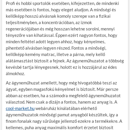
Profi és hobbi sportolók esetében, kifejezetten, de mindenki
más esetében is fontos, hogy eleget aludjon. A minőségi és
kellőképp hosszú alvásnak komoly szerepe van a fizikai
teljesítményben, a koncentrációban, az izmok
regenerációjában és még hosszan lehetne sorolni, mennyi
tényezőre van kihatással. Éppen ezért nagyon fontos, hogy
minden feltétel adott legyen ahhoz, hogy kényelmes,
pihentető alvásban legyen részed. Fontos a minőségi,
kellőképp kemény matrac, illetve a párna, mely kellő
alátámasztást biztosít a fejnek. Az ágyneműhuzatot a többség
kevésbé tartja lényegesnek, holott ez is hozzájárul az édes
álmokhoz.
Az ágyneműhuzat amellett, hogy még hívogatóbbá teszi az
ágyat, egyben magasfokú kényelmet is biztosít. Már persze
abban az esetben, ha a számodra megfelelő ágyneműhuzatot
választod. Nem csak a dizájn a fontos, hanem az anyag is. A
cool-market.hu
webáruház kínálatában elérhető
ágyneműhuzatok minőségi pamut anyagból készültek, így a
finom fonalak nagy sűrűsége jellemző ezekre a termékekre. A
kellemes, puha anyag maximális komfort érzetet biztosít