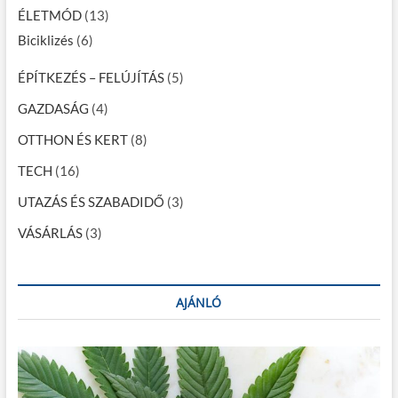
á
ÉLETMÓD
(13)
c
Biciklizés
(6)
i
ÉPÍTKEZÉS – FELÚJÍTÁS
(5)
ó
GAZDASÁG
(4)
OTTHON ÉS KERT
(8)
TECH
(16)
UTAZÁS ÉS SZABADIDŐ
(3)
VÁSÁRLÁS
(3)
AJÁNLÓ