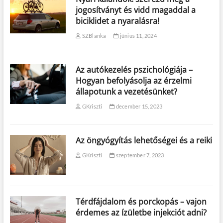
jogosítványt és vidd magaddal a
biciklidet a nyaralásra!
SZBlanka
június 11, 2024
Az autókezelés pszichológiája –
Hogyan befolyásolja az érzelmi
állapotunk a vezetésünket?
GKriszti
december 15, 2023
Az öngyógyítás lehetőségei és a reiki
GKriszti
szeptember 7, 2023
Térdfájdalom és porckopás – vajon
érdemes az ízületbe injekciót adni?