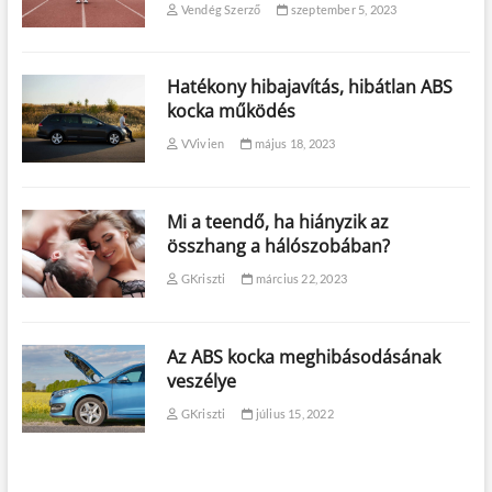
Vendég Szerző
szeptember 5, 2023
Hatékony hibajavítás, hibátlan ABS
kocka működés
VVivien
május 18, 2023
Mi a teendő, ha hiányzik az
összhang a hálószobában?
GKriszti
március 22, 2023
Az ABS kocka meghibásodásának
veszélye
GKriszti
július 15, 2022