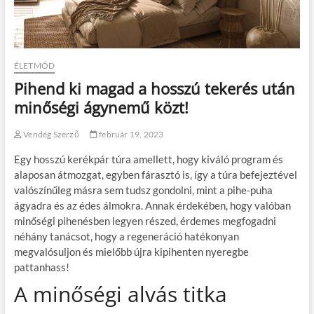
ÉLETMÓD
Pihend ki magad a hosszú tekerés után
minőségi ágynemű közt!
Vendég Szerző
február 19, 2023
Egy hosszú kerékpár túra amellett, hogy kiváló program és
alaposan átmozgat, egyben fárasztó is, így a túra befejeztével
valószínűleg másra sem tudsz gondolni, mint a pihe-puha
ágyadra és az édes álmokra. Annak érdekében, hogy valóban
minőségi pihenésben legyen részed, érdemes megfogadni
néhány tanácsot, hogy a regeneráció hatékonyan
megvalósuljon és mielőbb újra kipihenten nyeregbe
pattanhass!
A minőségi alvás titka