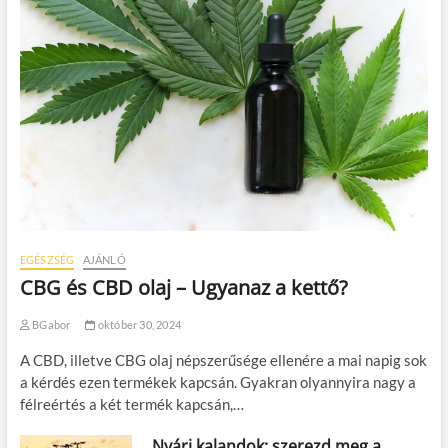
EGÉSZSÉG
AJÁNLÓ
CBG és CBD olaj – Ugyanaz a kettő?
BGabor
október 30, 2024
A CBD, illetve CBG olaj népszerűsége ellenére a mai napig sok
a kérdés ezen termékek kapcsán. Gyakran olyannyira nagy a
félreértés a két termék kapcsán,…
Nyári kalandok: szerezd meg a